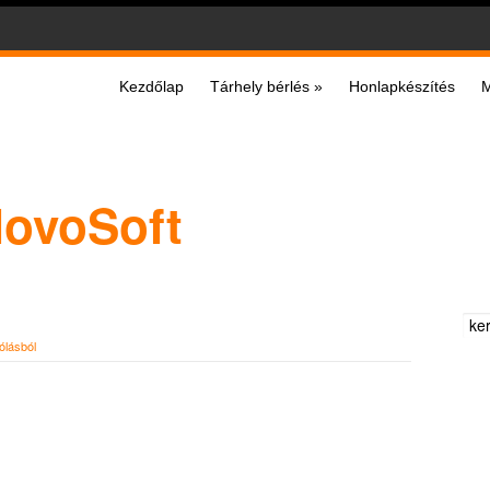
Kezdőlap
Tárhely bérlés
»
Honlapkészítés
M
NovoSoft
ólásból