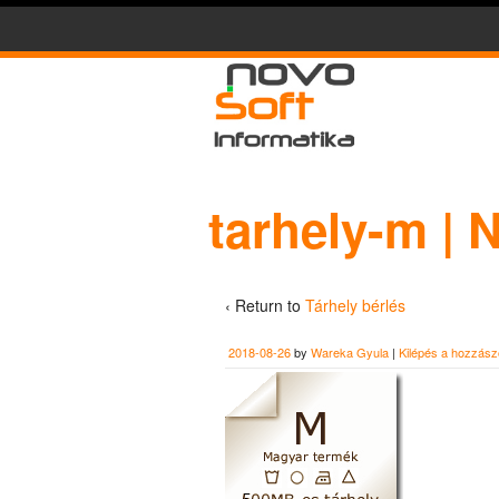
tarhely-m | 
‹ Return to
Tárhely bérlés
2018-08-26
by
Wareka Gyula
|
Kilépés a hozzász