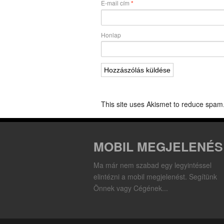
E-mail cím
*
Honlap
This site uses Akismet to reduce spam
MOBIL MEGJELENÉS
Ma már nem szabad egy legyintéssel
elintézni a mobil megjelenést. Segítünk
Önnek vagy Cégének...