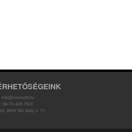
ÉRHETŐSÉGEINK
: info@novosoft.hu
n: 06-70-428-7500
ly: 2600 Vác Ipoly u. 11.