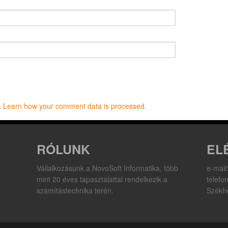
.
Learn how your comment data is processed.
RÓLUNK
EL
Vállalkozásunk a NovoSoft Informatika, több
e-mail
mint 20 éves tapasztalattal rendelkezik a
telefo
számítástechnika terén.
Székhe