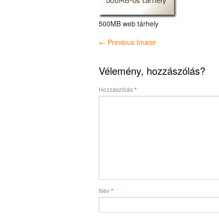
500MB web tárhely
← Previous Image
Vélemény, hozzászólás?
Hozzászólás
*
Név
*