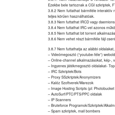
Ezekbe bele tartoznak a CGI szkriptek, 
3.8.2 Nem futtathat bármiféle interaktív
teljes körűen használhatóak.
3.8.3 Nem futtathat IRCD vagy daemions
3.8.4 Nem futtathat IRC-vel azonos műk
3.8.5 Nem futtathat bit torrent alkalmazás
3.8.6 Nem vehet részt bármiféle fájl cse
3.8.7 Nem futtathatja az alábbi oldalakat
– Videómegosztó (“youtube-féle”) webold
– Online-channel alkalmazásokat, kép-, v
– Ingyenes játékmegosztó oldalakat- Top
– IRC Szkriptek/Bots
– Proxy SSzkriptek/Anonymizers
– Kalóz Szoftverek/Warezok
– Image Hosting Scripts (pl: Photobucket
– AutoSurf/PTC/PTS/PPC oldalak
– IP Scanners
– Bruteforce Programok/Szkriptek/Alkal
– Spam szkriptek, mail bombers