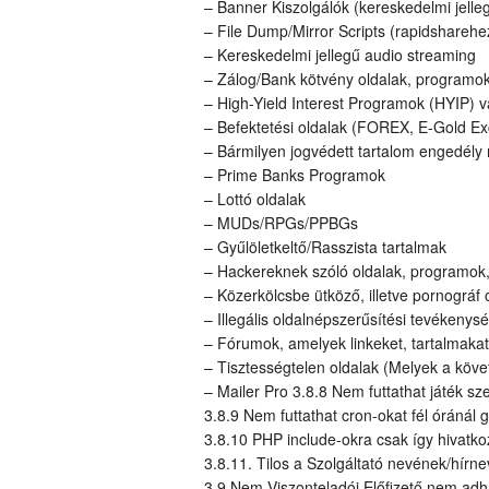
– Banner Kiszolgálók (kereskedelmi jelle
– File Dump/Mirror Scripts (rapidsharehe
– Kereskedelmi jellegű audio streaming
– Zálog/Bank kötvény oldalak, programo
– High-Yield Interest Programok (HYIP) 
– Befektetési oldalak (FOREX, E-Gold 
– Bármilyen jogvédett tartalom engedély 
– Prime Banks Programok
– Lottó oldalak
– MUDs/RPGs/PPBGs
– Gyűlöletkeltő/Rasszista tartalmak
– Hackereknek szóló oldalak, programok,
– Közerkölcsbe ütköző, illetve pornográf 
– Illegális oldalnépszerűsítési tevékenys
– Fórumok, amelyek linkeket, tartalmakat,
– Tisztességtelen oldalak (Melyek a köv
– Mailer Pro 3.8.8 Nem futtathat játék sze
3.8.9 Nem futtathat cron-okat fél óránál
3.8.10 PHP include-okra csak így hivatko
3.8.11. Tilos a Szolgáltató nevének/hírn
3.9 Nem Viszonteladói Előfizető nem adhatj