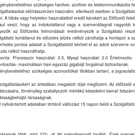
 igénybevételéhez szükséges hardver, szoftver és telekommunikációs felt
lgáltatásokat előírásszerűen használni, ellenkező esetben a Szolgáltató 
i. A hibás vagy helytelen használatból eredő károkért az Előfizető felel
sul veszi, hogy az indokolatlanul vagy a szerverátlagnál nagyobb 
yezők az Előfizetés felmondását eredményezik a Szolgáltató részér
lgáltató korlátlanul és előzetes jelzés nélkül zárolhatja a honlapot a
rhelés pontos adatait a Szolgáltatótól kérheti el az adott szerverre
zás nélkül használhatja.
onta: Processzor használat: 0.5, Mysql használat: 2.0 Értelmezés: 3
osítás- maximálisan havi egyszáz gigabájt forgalmat biztosítanak.
igénybevételéhez szükséges azonosítókat titokban tartani, a jogosulatl
zolgáltatásokért az árlistában megadott díjat megfizetni. Az előfizető
rlátozására, törvényileg szabályozott mértékű késedelmi kamat felszám
adósságbehajtó társaságnak.
al nyilvántartott adataiban történő változást 15 napon belül a Szolgáltat
rrásainak több, mint 27% -át 90 másodpercnél tovább. Ezek szerver