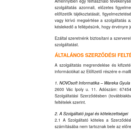
Amennyiben egy felhasználó tevékenysége
szolgáltatás azonnali, előzetes figyel
előfizetők tájékoztatását, figyelmezteté
vagy kirívó megsértése a szolgáltatás 
késlekedő a fellépésünk, hogy érvényre j
Ezáltal szeretnénk biztosítani a szerve
szolgáltatást.
ÁLTALÁNOS SZERZŐDÉSI FELT
A szolgáltatás megrendelése és kifizeté
információkat az Előfizető részére e-mailb
1. NOVOsoft Informatika – Wareka Gyula 
2600 Vác Ipoly u. 11. Adószám: 6745
Szolgáltatási Szerződésben (továbbiak
feltételek szerint.
2. A Szolgáltató jogai és kötelezettségei
2.1 A Szolgáltató köteles a Szerződés
számításába nem tartoznak bele az előre be