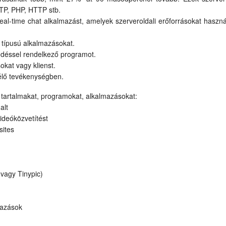
FTP, PHP, HTTP stb.
 real-time chat alkalmazást, amelyek szerveroldali erőforrásokat haszn
 típusú alkalmazásokat.
ödéssel rendelkező programot.
okat vagy klienst.
rélő tevékenységben.
, tartalmakat, programokat, alkalmazásokat:
alt
ideóközvetítést
sites
 vagy Tinypic)
mazások