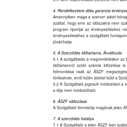
4. Rendelkezésre állás garancia érvénye
Amennyiben maga a szerver adott hónapon 
azáltal, hogy erre az időszakra nem száml
program riportjai az érvényesítéshez ne
érvényesítéséhez a szolgáltató honlapon 
jóváírhatja.
5. A Szerződés Időtartama, Árváltozás
5.1 A szolgáltatás a megrendeléskor az E
időtartamról szóló számla kifizetése i
felmondása csak az ÁSZF megszegése e
törlésének, erről külön jelzést küld a Szo
5.2 A Szolgáltató jogosult módosítani a sz
a díja nem módosítható.
6. ÁSZF változásai
A Szolgáltató fenntartja magának jelen Á
7. A szerződés hatálya
7.1 A Szolgáltató a jelen ÁSZF-ben szabá