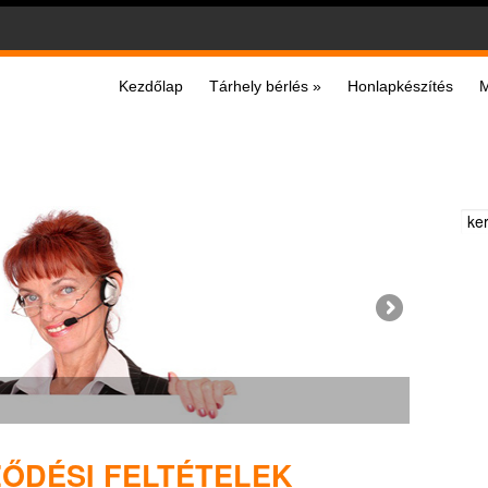
Kezdőlap
Tárhely bérlés
»
Honlapkészítés
M
ŐDÉSI FELTÉTELEK