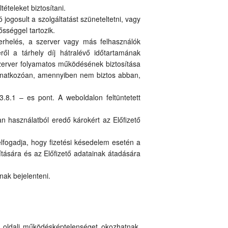
ételeket biztosítani.
jogosult a szolgáltatást szüneteltetni, vagy
ősséggel tartozik.
terhelés, a szerver vagy más felhasználók
ől a tárhely díj hátralévő időtartamának
 szerver folyamatos működésének biztosítása
 vonatkozóan, amennyiben nem biztos abban,
.8.1 – es pont. A weboldalon feltüntetett
an használatból eredő károkért az Előfizető
 elfogadja, hogy fizetési késedelem esetén a
ítására és az Előfizető adatainak átadására
ónak bejelenteni.
 oldali működésképtelenséget okozhatnak.