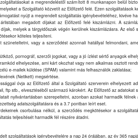
zolgáltatásokat a megrendeléstől számított 8 munkanapon belül biztos
, melyeket a Szolgáltató közvetít az Előfizető felé. Ezen szolgáltatások 
támogatást nyújt a megrendelt szolgáltatás igénybevételéhez, kivéve har
árlistában megadott díjakat az Előfizető felé kiszámlázni. A számláz
díjak, melyek a tárgyidőszak végén kerülnek kiszámlázásra. Az első s
tésekor köteles teljesíteni.
st szüneteltetni, vagy a szerződést azonnali hatállyal felmondani, am
ütköző, pornográf, szerzői jogokat, vagy a jó ízlést sértő anyagok elhe
gramkód elhelyezése, ami kárt okozhat vagy nem alkalmas osztott rends
m célú e-mailek küldése (SPAM) valamint más felhasználók zaklatása;
Kódexének (Netikett) megsértése.
ssággal óvja az Előfizető által a Szolgáltató szerverein elhelyezett a
l, ftp stb., elvesztéséből származó károkért. Az Előfizető az adatokat s
adatait nyilvántartásban szerepeltetni, azonban azokat harmadik félnek
lezettség adatszolgáltatásra és a 3.7 pontban leírt eset.
ő érdekeinek csorbulása nélkül, a szerződés megkötésekor a szolgált
ltatás teljesítését harmadik fél részére átadni.
ndelt szolgáltatások igénybevételére a nap 24 órájában, az év 365 napj