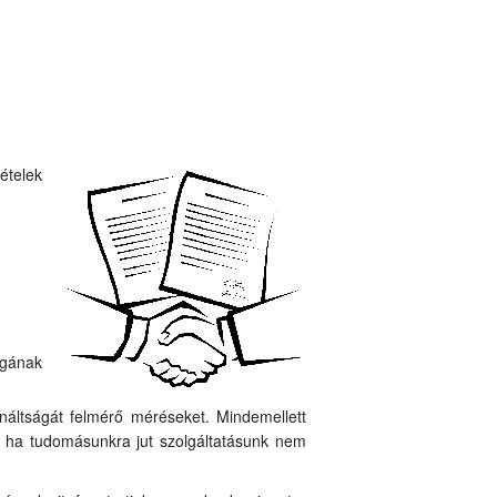
ételek
ágának
náltságát felmérő méréseket. Mindemellett
k, ha tudomásunkra jut szolgáltatásunk nem