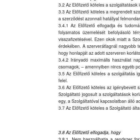
3.2 Az Előfizető köteles a szolgáltatások
3.3 Az Előfizető köteles a megrendelt szo
a szerződést azonnali hatállyal felmondan
3.4.1 Az Előfizető elfogadja és tudomá
folyamatos üzemelését befolyásoló tén
visszafizetésével. Ezen okok miatt a Szo
érdekében. A szerverátlagnál nagyobb te
hogy honlapját az adott szerveren korláto
3.4.2 Irányadó maximális használat nap
csomagok, – amennyiben nincs egyéb pont
3.5 Az Előfizető köteles a szolgáltatás 
felel.
3.6 Az Előfizető köteles az igénybevett s
Szolgáltató jogosult a szolgáltatások ko
egy, a Szolgáltatóval kapcsolatban álló 
3.7 Az Előfizető köteles a Szolgáltató ált
3.8 Az Előfizető elfogadja, hogy
3.8.1. Nem használhatja a rendszer fo