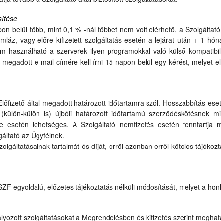
sítése
belül több, mint 0,1 % -nál többet nem volt elérhető, a Szolgáltató 
áz, vagy előre kifizetett szolgáltatás esetén a lejárat után + 1 hónap
m használható a szerverek ilyen programokkal való külső kompatibili
megadott e-mail címére kell írni 15 napon belül egy kérést, melyet elb
lőfizető által megadott határozott időtartamra szól. Hosszabbítás es
s (külön-külön is) újbóli határozott időtartamú szerződéskötésnek m
setén lehetséges. A Szolgáltató nemfizetés esetén fenntartja 
lgáltató az Ügyfélnek.
olgáltatásainak tartalmát és díját, erről azonban erről köteles tájékozta
SZF egyoldalú, előzetes tájékoztatás nélküli módosítását, melyet a hon
lyozott szolgáltatásokat a Megrendelésben és kifizetés szerint meghatár