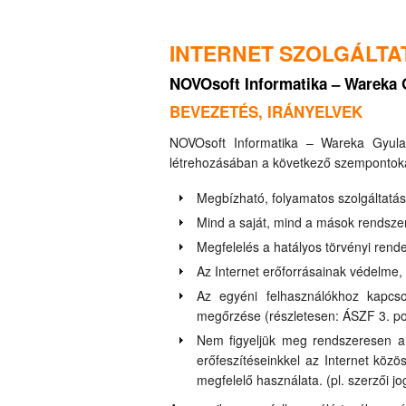
INTERNET SZOLGÁLTA
NOVOsoft Informatika – Wareka G
BEVEZETÉS, IRÁNYELVEK
NOVOsoft Informatika – Wareka Gyula e.
létrehozásában a következő szempontokat
Megbízható, folyamatos szolgáltatá
Mind a saját, mind a mások rendszer
Megfelelés a hatályos törvényi rend
Az Internet erőforrásainak védelme,
Az egyéni felhasználókhoz kapcs
megőrzése (részletesen: ÁSZF 3. po
Nem figyeljük meg rendszeresen a 
erőfeszítéseinkkel az Internet köz
megfelelő használata. (pl. szerzői 