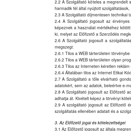
2.2 A Szolgáltató köteles a megrendelt s
harmadik fél által nyújtott szolgáltatások
2.3 A Szolgáltató díjmentesen technikai 
2.4 A Szolgáltató jogosult az érvényes 
képeznek a használat mértékéhez kötött 
ki, melyet az Előfizető a Szerződés megkö
2.6 A Szolgáltató jogosult a szolgáltatá
megszegi:
2.6.1 Tilos a WEB tárterületen törvénybe 
2.6.2 Tilos a WEB tárterületen olyan pro
2.6.3 Tilos az Interneten kéretlen reklá
2.6.4 Általában tilos az Internet Etikai 
2.7 A Szolgáltató a tőle elvárható gondo
adatokért, sem az adatok, beleértve e-mai
2.8 A Szolgáltató jogosult az Előfizető 
adhatja át. Kivételt képez a törvényi köte
2.9 A szolgáltató jogosult az Előfizet
szolgáltatás ellenében adatait és a szolgá
3. Az Előfizető jogai és kötelezettségei
3.1 Az Előfizető jogosult az általa megre