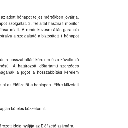
az adott hónapot teljes mértékben jóváírja,
ot szolgáltat. 3. fél által használt monitor
tása miatt. A rendelkezésre-állás garancia
írálva a szolgáltató a biztosított 1 hónapot
etén a hosszabbítási kérelem és a következő
inősül. A határozott időtartamú szerződés
magának a jogot a hosszabbítási kérelem
tni az Előfizetőt a honlapon. Előre kifizetett
lapján köteles közzétenni.
ozott ideig nyújtja az Előfizető számára.