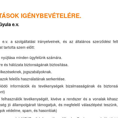
TÁSOK IGÉNYBEVÉTELÉRE.
yula e.v.
v. a szolgáltatási irányelveinek, és az általános szerződési felt
 tartotta szem előtt:
s nyújtása minden ügyfelünk számára.
e és hálózata biztonságának biztosítása.
elkezéseknek, jogszabályoknak.
 azok felelős használatának serkentése.
olódó információk és tevékenységek bizalmasságának és biztons
nt)
felhasználók tevékenységét, kivéve a rendszer és a vonalak kihasz
össég jó állampolgárait támogatjuk, és megfelelő válaszlépést teszün
jogok védelme, spam, és hasonlóak)