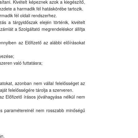
ítani. Kivételt képeznek azok a kiegészítő,
kezdete a harmadik fél hatáskörébe tartozik.
madik fél oldali rendszerhez.
ás a tárgyidőszak elején történik, kivételt
zámlát a Szolgáltató megrendeléskor állítja
ennyiben az Előfizető az alábbi előírásokat
lyezése;
zeren való futtatásra;
datokat, azonban nem vállal felelősséget az
aját felelősségére tárolja a szerveren.
 az Előfizető írásos jóváhagyása nélkül nem
atás paramétereinél nem rosszabb minőségű
án.