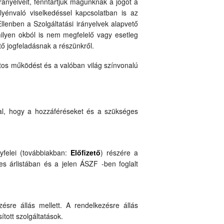
ányelveit, fenntartjuk magunknak a jogot a
lyénvaló viselkedéssel kapcsolatban is az
llenben a Szolgáltatási irányelvek alapvető
ilyen okból is nem megfelelő vagy esetleg
tő jogfeladásnak a részünkről.
atos működést és a valóban világ színvonalú
ltal, hogy a hozzáféréseket és a szükséges
gyfelei (továbbiakban:
Előfizető
) részére a
yes árlistában és a jelen ÁSZF -ben foglalt
ésre állás mellett. A rendelkezésre állás
ított szolgáltatások.