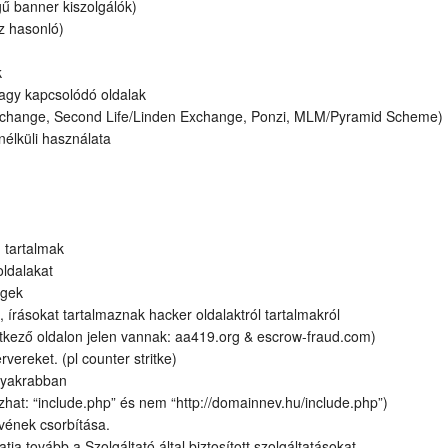
gű banner kiszolgálók)
z hasonló)
k
vagy kapcsolódó oldalak
Exchange, Second Life/Linden Exchange, Ponzi, MLM/Pyramid Scheme)
nélküli használata
 tartalmak
oldalakat
égek
 írásokat tartalmaznak hacker oldalaktról tartalmakról
etkező oldalon jelen vannak: aa419.org & escrow-fraud.com)
rvereket. (pl counter stritke)
 gyakrabban
zhat: “include.php” és nem “http://domainnev.hu/include.php”)
evének csorbítása.
a tovább a Szolgáltató által biztosított szolgáltatásokat.