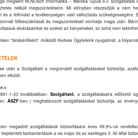
 megsérti NOVOsoft Informatika – Wareka Gyula e.v. szolgáltatási ir
meztetés nélküli megszüntetésére. Mi előnyben részesítjük a nem he
sét és a felhívást a tevékenységen való változtatás szükségességére. E
azonnali félbeszakítását és megszüntetését vonhatja maga után. Bárm
uttassuk elvárásainkat és ezeket az irányelveket, ez soha nem tekinthe
reinken “társbérlőként” működő Kedves Ügyfeleink nyugalmát, a folyam
ÉTELEK
se után a Szolgáltató a megrendelt szolgáltatásokat biztosítja, azá
en elküldi.
e.v.
4891-1-33 továbbiakban:
Szolgáltató
, a szolgáltatásaira előfizető ü
ban:
ÁSZF
-ben ) meghatározott szolgáltatásokat biztosítja, az érvén
ben megadott szolgáltatások biztosítására éves 99,9%-os rendelkez
jelentett karbantartások a vis major és az esetleges 3. fél által biztos