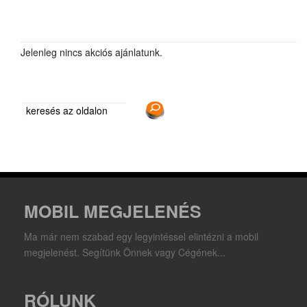
Jelenleg nincs akciós ajánlatunk.
MOBIL MEGJELENÉS
Ma már nem szabad egy legyintéssel elintézni a mobil
megjelenést. Segítünk Önnek vagy Cégének...
RÓLUNK