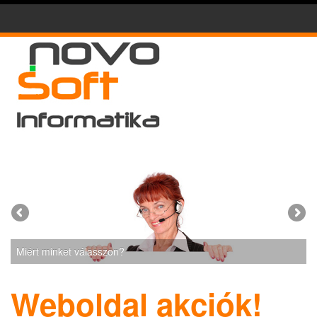
Miért minket válasszon?
Weboldal akciók!